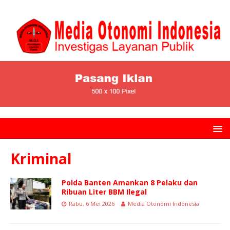
Kriminal
Polda Banten Amankan 8 Pelaku dan
Ribuan Liter BBM Ilegal
Rabu, 6 Mei 2026
Media Otonomi Indonesia