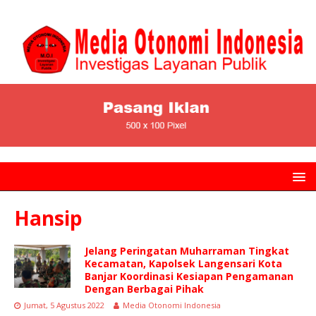
Hansip
Jelang Peringatan Muharraman Tingkat
Kecamatan, Kapolsek Langensari Kota
Banjar Koordinasi Kesiapan Pengamanan
Dengan Berbagai Pihak
Jumat, 5 Agustus 2022
Media Otonomi Indonesia