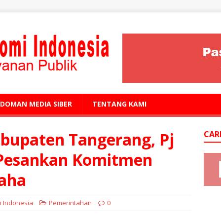
EDOMAN MEDIA SIBER
TENTANG KAMI
abupaten Tangerang, Pj
CAR
Pesankan Komitmen
aha
 Indonesia
Pemerintahan
0