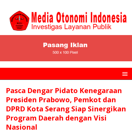
Pasca Dengar Pidato Kenegaraan
Presiden Prabowo, Pemkot dan
DPRD Kota Serang Siap Sinergikan
Program Daerah dengan Visi
Nasional