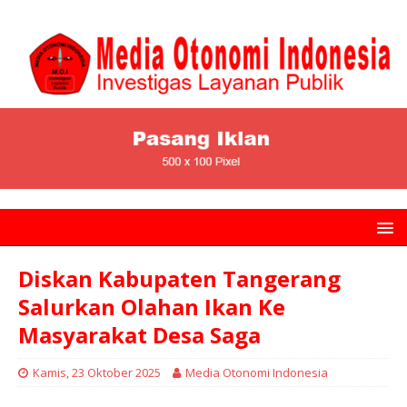
Diskan Kabupaten Tangerang
Salurkan Olahan Ikan Ke
Masyarakat Desa Saga
Kamis, 23 Oktober 2025
Media Otonomi Indonesia