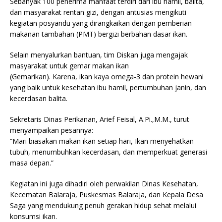
Sebanyak 100 penerima manfaat terdiri dari ibu hamil, balita,
dan masyarakat rentan gizi, dengan antusias mengikuti
kegiatan posyandu yang dirangkaikan dengan pemberian
makanan tambahan (PMT) bergizi berbahan dasar ikan.
Selain menyalurkan bantuan, tim Diskan juga mengajak
masyarakat untuk gemar makan ikan
(Gemarikan). Karena, ikan kaya omega-3 dan protein hewani
yang baik untuk kesehatan ibu hamil, pertumbuhan janin, dan
kecerdasan balita.
Sekretaris Dinas Perikanan, Arief Feisal, A.Pi.,M.M., turut
menyampaikan pesannya:
“Mari biasakan makan ikan setiap hari, Ikan menyehatkan
tubuh, menumbuhkan kecerdasan, dan memperkuat generasi
masa depan.”
Kegiatan ini juga dihadiri oleh perwakilan Dinas Kesehatan,
Kecematan Balaraja, Puskesmas Balaraja, dan Kepala Desa
Saga yang mendukung penuh gerakan hidup sehat melalui
konsumsi ikan.