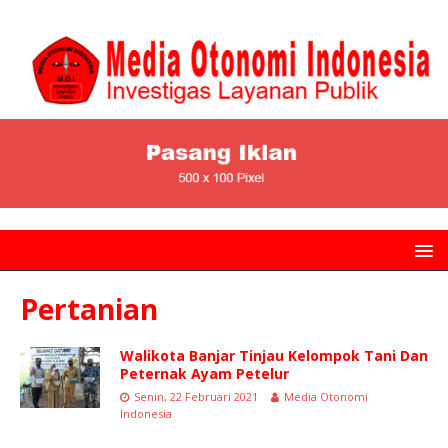
Pertanian
Walikota Banjar Tinjau Kelompok Tani Dan
Peternak Ayam Petelur
Senin, 22 Februari 2021
Media Otonomi
Indonesia